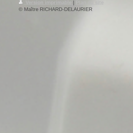
Version imprimable
|
Plan du site
© Maître RICHARD-DELAURIER