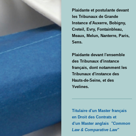
Plaidante et postulante devant
les Tribunaux de Grande
Instance d'Auxerre, Bobigny,
Creteil, Evry, Fontainbleau,
Meaux, Melun, Nanterre, Paris,
Sens.
Plaidante devant l'ensemble
des Tribunaux d'instance
français, dont notamment les
Tribunaux d'instance des
Hauts-de-Seine, et des
Yvelines.
Titulaire d'un Master français
en Droit des Contrats et
d'un Master anglais
"Common
Law & Comparative Law"