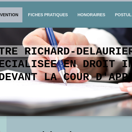
RVENTION
FICHES PRATIQUES
HONORAIRES
POSTUL
ITRE RICHARD-DELAUR
PECIALISEE EN DROIT 
DEVANT LA COUR D'APP